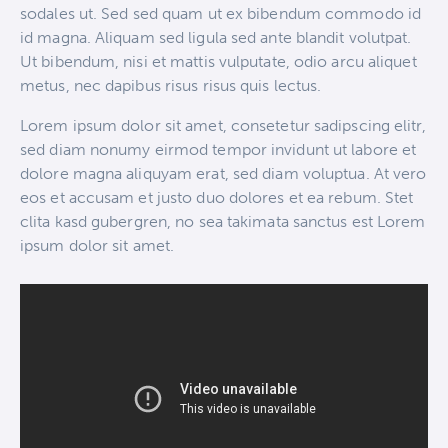
sodales ut. Sed sed quam ut ex bibendum commodo id
id magna. Aliquam sed ligula sed ante blandit volutpat.
Ut bibendum, nisi et mattis vulputate, odio arcu aliquet
metus, nec dapibus risus risus quis lectus.
Lorem ipsum dolor sit amet, consetetur sadipscing elitr,
sed diam nonumy eirmod tempor invidunt ut labore et
dolore magna aliquyam erat, sed diam voluptua. At vero
eos et accusam et justo duo dolores et ea rebum. Stet
clita kasd gubergren, no sea takimata sanctus est Lorem
ipsum dolor sit amet.