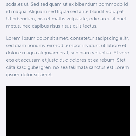
sodales ut. Sed sed quam ut ex bibendum commodo id
id magna. Aliquam sed ligula sed ante blandit volutpat.
Ut bibendum, nisi et mattis vulputate, odio arcu aliquet
metus, nec dapibus risus risus quis lectus.
Lorem ipsum dolor sit amet, consetetur sadipscing elitr,
sed diam nonumy eirmod tempor invidunt ut labore et
dolore magna aliquyam erat, sed diam voluptua. At vero
eos et accusam et justo duo dolores et ea rebum. Stet
clita kasd gubergren, no sea takimata sanctus est Lorem
ipsum dolor sit amet.