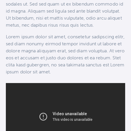
sodales ut. Sed sed quam ut ex bibendum commodo id
id magna. Aliquam sed ligula sed ante blandit volutpat.
Ut bibendum, nisi et mattis vulputate, odio arcu aliquet
metus, nec dapibus risus risus quis lectus.
Lorem ipsum dolor sit amet, consetetur sadipscing elitr,
sed diam nonumy eirmod tempor invidunt ut labore et
dolore magna aliquyam erat, sed diam voluptua. At vero
eos et accusam et justo duo dolores et ea rebum. Stet
clita kasd gubergren, no sea takimata sanctus est Lorem
ipsum dolor sit amet.