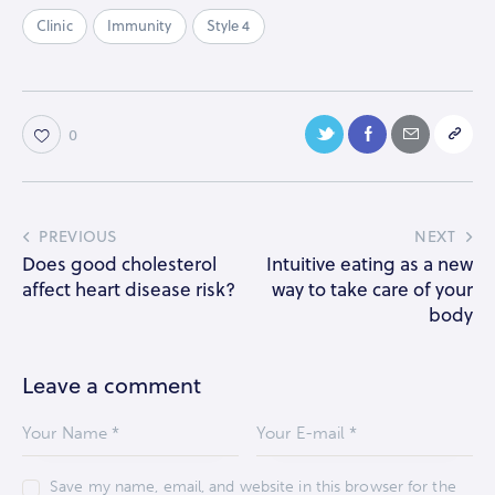
Clinic
Immunity
Style 4
0
PREVIOUS
NEXT
Does good cholesterol
Intuitive eating as a new
affect heart disease risk?
way to take care of your
body
Leave a comment
Save my name, email, and website in this browser for the