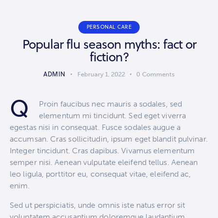
PERSONAL CARE
Popular flu season myths: fact or
fiction?
ADMIN
February 1, 2022
0
Comments
Q
Proin faucibus nec mauris a sodales, sed
elementum mi tincidunt. Sed eget viverra
egestas nisi in consequat. Fusce sodales augue a
accumsan. Cras sollicitudin, ipsum eget blandit pulvinar.
Integer tincidunt. Cras dapibus. Vivamus elementum
semper nisi. Aenean vulputate eleifend tellus. Aenean
leo ligula, porttitor eu, consequat vitae, eleifend ac,
enim.
Sed ut perspiciatis, unde omnis iste natus error sit
voluptatem accusantium doloremque laudantium,