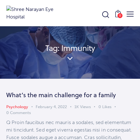
0
Tag: Immunity
What’s the main challenge for a family
Psychology
February 4, 2022
1K
Views
0
Likes
0
Comments
Q Proin faucibus nec mauris a sodales, sed elementum
mi tincidunt. Sed eget viverra egestas nisi in consequat.
Fusce sodales augue a accumsan. Cras sollicitudin,