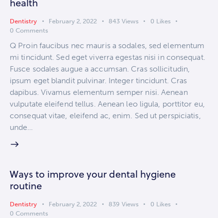
health
Dentistry
February 2, 2022
843
Views
0
Likes
0
Comments
Q Proin faucibus nec mauris a sodales, sed elementum
mi tincidunt. Sed eget viverra egestas nisi in consequat.
Fusce sodales augue a accumsan. Cras sollicitudin,
ipsum eget blandit pulvinar. Integer tincidunt. Cras
dapibus. Vivamus elementum semper nisi. Aenean
vulputate eleifend tellus. Aenean leo ligula, porttitor eu,
consequat vitae, eleifend ac, enim. Sed ut perspiciatis,
unde…
Ways to improve your dental hygiene
routine
Dentistry
February 2, 2022
839
Views
0
Likes
0
Comments