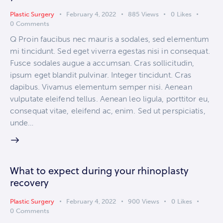
Plastic Surgery
February 4, 2022
885
Views
0
Likes
0
Comments
Q Proin faucibus nec mauris a sodales, sed elementum
mi tincidunt. Sed eget viverra egestas nisi in consequat.
Fusce sodales augue a accumsan. Cras sollicitudin,
ipsum eget blandit pulvinar. Integer tincidunt. Cras
dapibus. Vivamus elementum semper nisi. Aenean
vulputate eleifend tellus. Aenean leo ligula, porttitor eu,
consequat vitae, eleifend ac, enim. Sed ut perspiciatis,
unde…
What to expect during your rhinoplasty
recovery
Plastic Surgery
February 4, 2022
900
Views
0
Likes
0
Comments