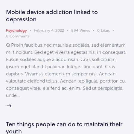
Mobile device addiction linked to
depression
Psychology
February 4, 2022
894
Views
0
Likes
0
Comments
Q Proin faucibus nec mauris a sodales, sed elementum
mi tincidunt. Sed eget viverra egestas nisi in consequat.
Fusce sodales augue a accumsan. Cras sollicitudin,
ipsum eget blandit pulvinar. Integer tincidunt. Cras
dapibus. Vivamus elementum semper nisi. Aenean
vulputate eleifend tellus. Aenean leo ligula, porttitor eu,
consequat vitae, eleifend ac, enim. Sed ut perspiciatis,
unde…
Ten things people can do to maintain their
youth