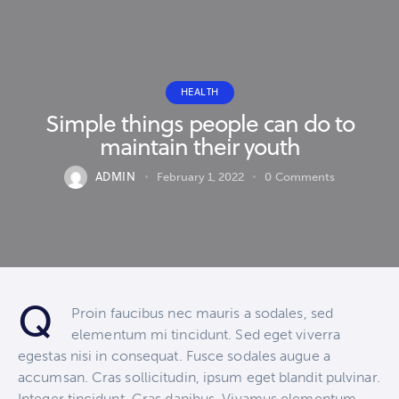
HEALTH
Simple things people can do to
maintain their youth
ADMIN
February 1, 2022
0
Comments
Q
Proin faucibus nec mauris a sodales, sed
elementum mi tincidunt. Sed eget viverra
egestas nisi in consequat. Fusce sodales augue a
accumsan. Cras sollicitudin, ipsum eget blandit pulvinar.
Integer tincidunt. Cras dapibus. Vivamus elementum