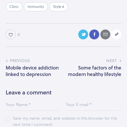
Clinic
Immunity
Style 4
0
PREVIOUS
NEXT
Mobile device addiction
Some factors of the
linked to depression
modern healthy lifestyle
Leave a comment
Save my name, email, and website in this browser for the
next time I comment.