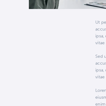
Ut pe
accu
ipsa,
vitae
Sed u
accu
ipsa,
vitae
Lorem
eiusm
enim 