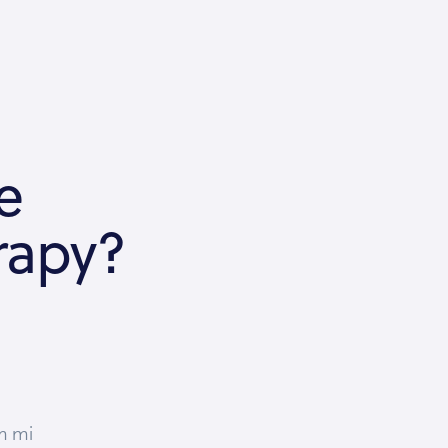
e
rapy?
m mi