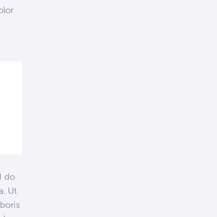
olor
d do
a. Ut
boris