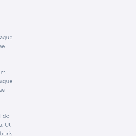
eaque
tae
tem
eaque
tae
d do
a. Ut
boris