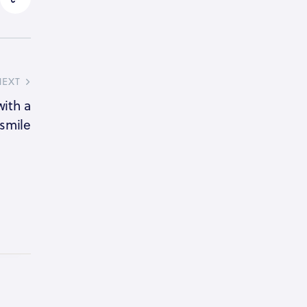
NEXT
with a
 smile