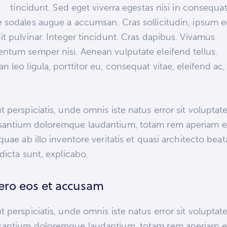
tincidunt. Sed eget viverra egestas nisi in consequat
 sodales augue a accumsan. Cras sollicitudin, ipsum e
it pulvinar. Integer tincidunt. Cras dapibus. Vivamus
ntum semper nisi. Aenean vulputate eleifend tellus.
n leo ligula, porttitor eu, consequat vitae, eleifend ac,
.
t perspiciatis, unde omnis iste natus error sit volupta
santium doloremque laudantium, totam rem aperiam 
 quae ab illo inventore veritatis et quasi architecto bea
 dicta sunt, explicabo.
vero eos et accusam
t perspiciatis, unde omnis iste natus error sit volupta
santium doloremque laudantium, totam rem aperiam 