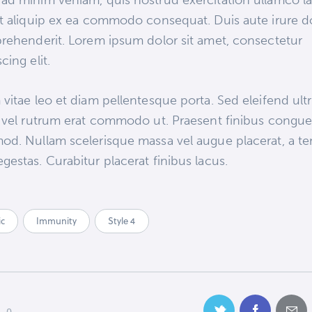
ad minim veniam, quis nostrud exercitation ullamco la
ut aliquip ex ea commodo consequat. Duis aute irure d
prehenderit. Lorem ipsum dolor sit amet, consectetur
cing elit.
 vitae leo et diam pellentesque porta. Sed eleifend ultr
, vel rutrum erat commodo ut. Praesent finibus congu
od. Nullam scelerisque massa vel augue placerat, a t
gestas. Curabitur placerat finibus lacus.
ic
Immunity
Style 4
0