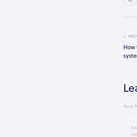
PRE
How 
syste
Le
Sa
co