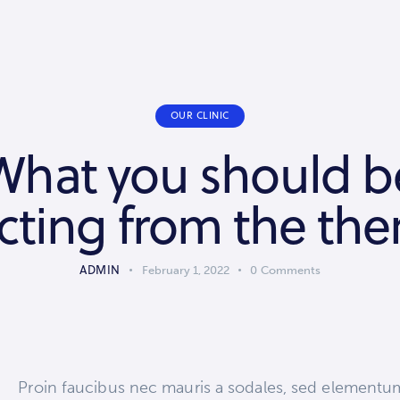
OUR CLINIC
What you should b
cting from the the
ADMIN
February 1, 2022
0
Comments
Q
Proin faucibus nec mauris a sodales, sed elementu