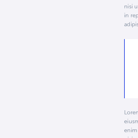
nisi 
in re
adipis
Lorem
eiusm
enim 