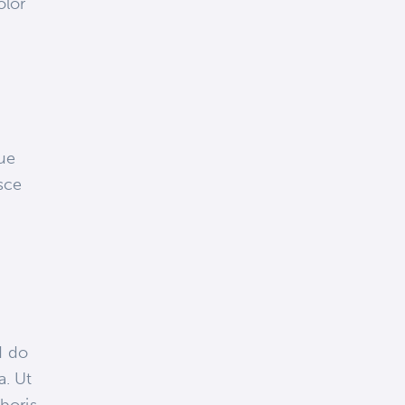
olor
que
sce
d do
a. Ut