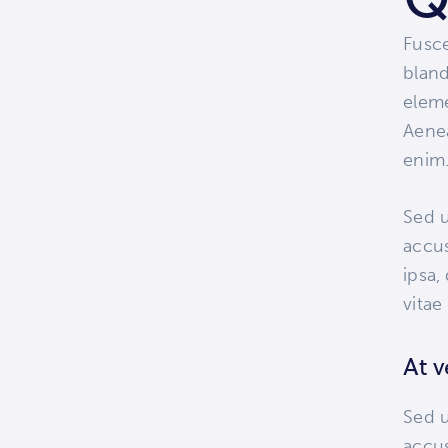
Fusce
bland
eleme
Aenea
enim
Sed u
accu
ipsa,
vitae
At 
Sed u
accu