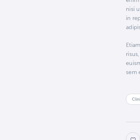
enim 
nisi 
in re
adipis
Etiam
risus
euism
sem e
Clin