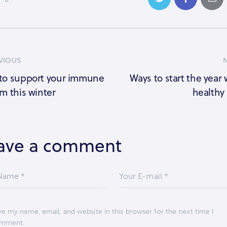
VIOUS
to support your immune
Ways to start the year 
m this winter
healthy
ave a comment
ve my name, email, and website in this browser for the next time I
mment.