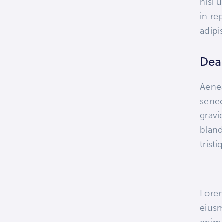
nisi 
in re
adipis
Dea
Aenea
senec
gravi
blan
trist
Lorem
eiusm