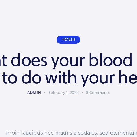
HEALTH
 does your blood
 to do with your he
ADMIN
February 1, 2022
0
Comments
Q
Proin faucibus nec mauris a sodales, sed elementu