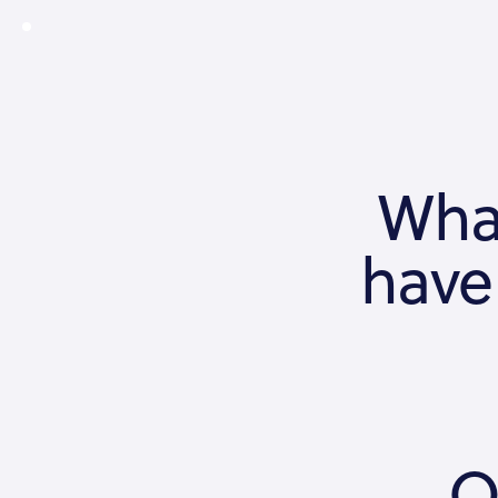
What
have