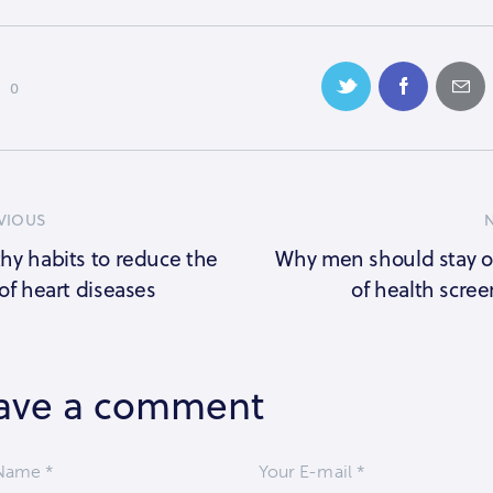
0
VIOUS
hy habits to reduce the
Why men should stay o
 of heart diseases
of health scre
ave a comment