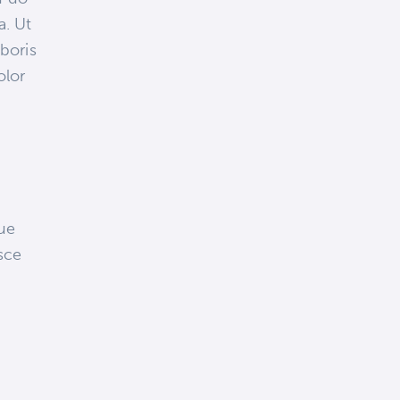
a. Ut
boris
olor
que
sce