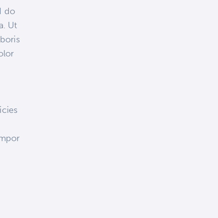
d do
a. Ut
boris
olor
icies
e
empor