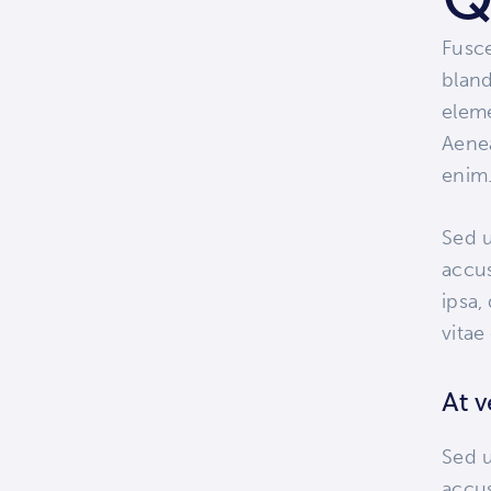
Fusce
bland
eleme
Aenea
enim
Sed u
accu
ipsa,
vitae
At 
Sed u
accu