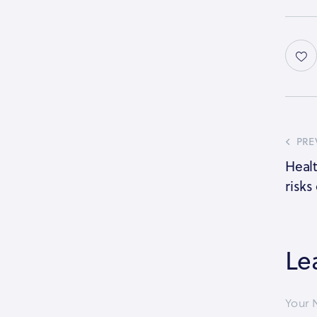
PRE
Healt
risks
Le