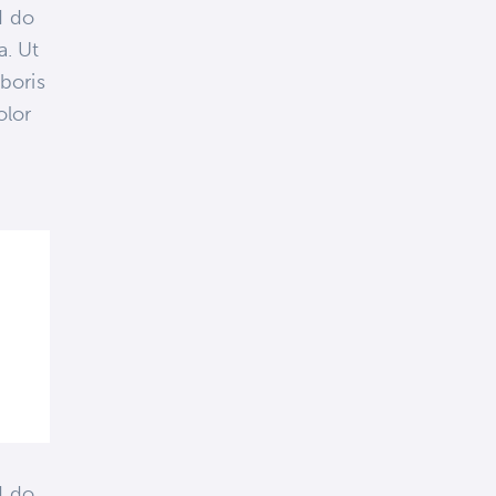
d do
a. Ut
boris
olor
d do