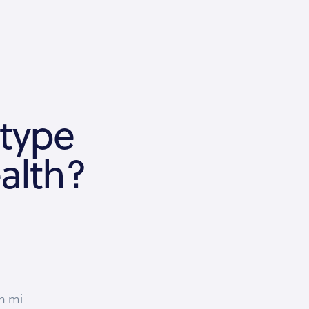
 type
alth?
m mi