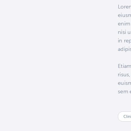
Lorem
eiusm
enim 
nisi 
in re
adipis
Etiam
risus
euism
sem e
Clin