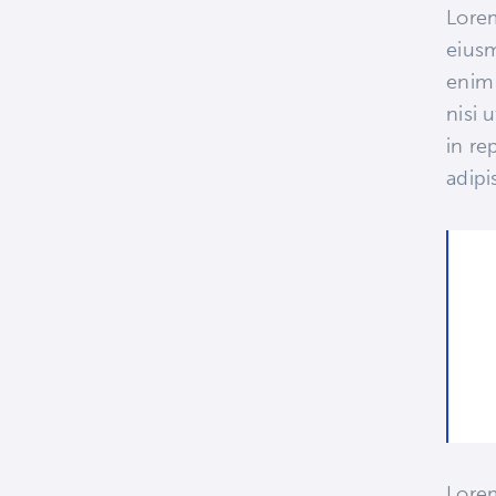
Lorem
eiusm
enim 
nisi 
in re
adipis
Lorem