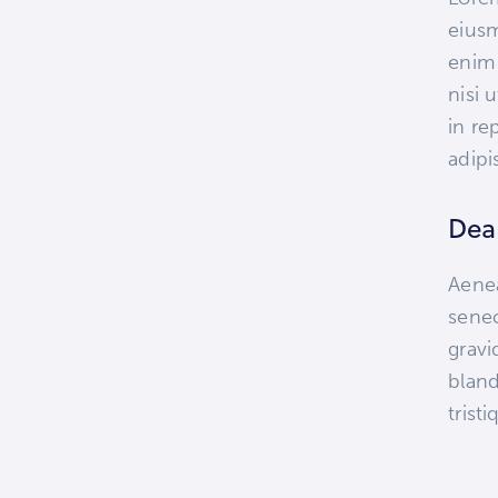
eiusm
enim 
nisi 
in re
adipis
Dea
Aenea
senec
gravi
blan
trist