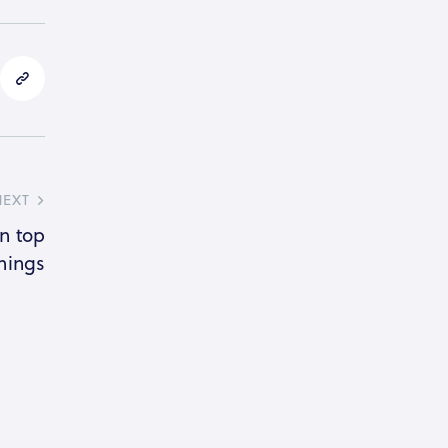
NEXT
n top
enings