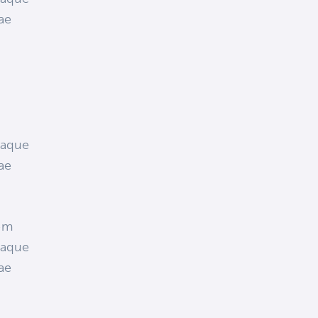
tae
eaque
tae
tem
eaque
tae