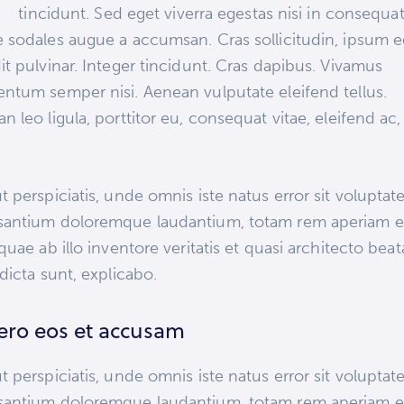
tincidunt. Sed eget viverra egestas nisi in consequat
 sodales augue a accumsan. Cras sollicitudin, ipsum e
it pulvinar. Integer tincidunt. Cras dapibus. Vivamus
ntum semper nisi. Aenean vulputate eleifend tellus.
n leo ligula, porttitor eu, consequat vitae, eleifend ac,
.
t perspiciatis, unde omnis iste natus error sit volupta
santium doloremque laudantium, totam rem aperiam 
 quae ab illo inventore veritatis et quasi architecto bea
 dicta sunt, explicabo.
vero eos et accusam
t perspiciatis, unde omnis iste natus error sit volupta
santium doloremque laudantium, totam rem aperiam 